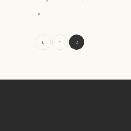
<
1
2